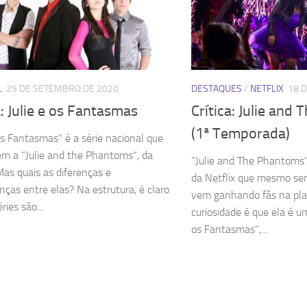
L
25 DE SETEMBRO DE 2020
DESTAQUES
/
NETFLIX
18 
a: Julie e os Fantasmas
Crítica: Julie and
(1ª Temporada)
 os Fantasmas” é a série nacional que
em a “Julie and the Phantoms“, da
“Julie and The Phantoms”
 Mas quais as diferenças e
da Netflix que mesmo se
ças entre elas? Na estrutura, é claro
vem ganhando fãs na pl
ries são...
curiosidade é que ela é u
os Fantasmas”,...