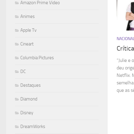
Amazon Prime Video
Animes
Apple Tv
NACIONA
Cineart
Crític
Columbia Pictures
“Julie e
deu orig
DC
Netflix.
semelhan
Destaques
que as sé
Diamond
Disney
DreamWorks