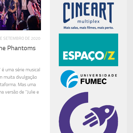
DE SETEMBRO DE 2020
 The Phantoms
 é uma série musical
m muita divulgação
ataforma. Mas uma
ma versão de “Julie e