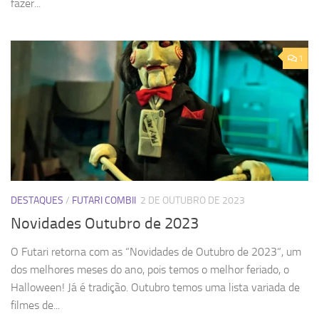
fazer...
1
DESTAQUES
/
FUTARI COMBII
2 DE OUTUBRO DE 2023
Novidades Outubro de 2023
O Futari retorna com as “Novidades de Outubro de 2023“, um
dos melhores meses do ano, pois temos o melhor feriado, o
Halloween! Já é tradição. Outubro temos uma lista variada de
filmes de...