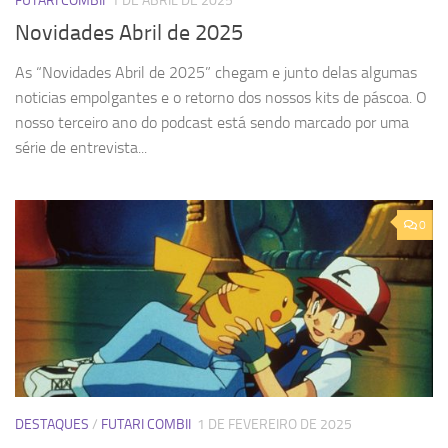
FUTARI COMBII
1 DE ABRIL DE 2025
Novidades Abril de 2025
As “Novidades Abril de 2025” chegam e junto delas algumas
noticias empolgantes e o retorno dos nossos kits de páscoa. O
nosso terceiro ano do podcast está sendo marcado por uma
série de entrevista...
0
DESTAQUES
/
FUTARI COMBII
1 DE FEVEREIRO DE 2025