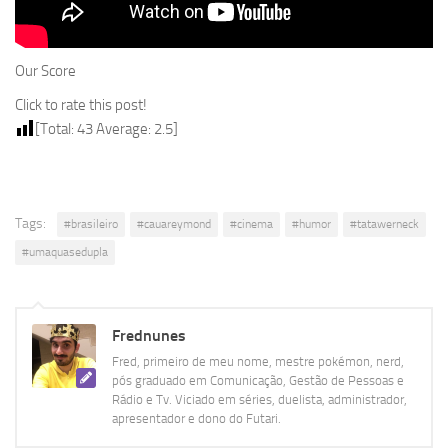
Our Score
Click to rate this post!
[Total:
43
Average:
2.5
]
Tags:
#brasileiro
#cauareymond
#cinema
#humor
#tatawerneck
#umaquasedupla
Frednunes
Fred, primeiro de meu nome, mestre pokémon, nerd,
pós graduado em Comunicação, Gestão de Pessoas e
Rádio e Tv. Viciado em séries, duelista, administrador,
apresentador e dono do Futari.