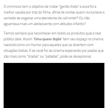
O criminoso tem o objetivo de matar “gente chata” e essa foi a
melhor sacada por traz do filme, afinal de contas quem nunca teve a
vontade de esganar uma atendente de
call center
? Ou não
aguentava mais um adolescente com atitudes infantis?
Temos sempre que reconhecer em todos os produtos qual o real
público dele. Assim “
Uma quase dupla
” tem seu espaço no cinema
nacional como um humor para aqueles que se divertem com
situações bobas. E se você for ao cinema esperando por piadas que
são mais como “tiradas” ou “patadas”, pode se decepcionar.