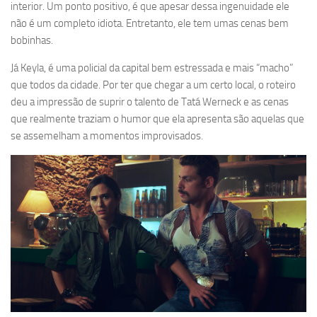
interior. Um ponto positivo, é que apesar dessa ingenuidade ele
não é um completo idiota. Entretanto, ele tem umas cenas bem
bobinhas.
Já Keyla, é uma policial da capital bem estressada e mais “macho”
que todos da cidade. Por ter que chegar a um certo local, o roteiro
deu a impressão de suprir o talento de Tatá Werneck e as cenas
que realmente traziam o humor que ela apresenta são aquelas que
se assemelham a momentos improvisados.