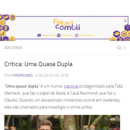
Futari Combii
Skip to content
NACIONAL
1
Crítica: Uma Quase Dupla
POR
FREDNUNES
·
6 DE JULHO DE 2018
“
Uma quase dupla
” é um humor
nacional
protagonizado pela Tatá
Werneck, que faz o papel de Keyla, e Cauã Reymond, que faz o
Cláudio. Quando um assassinato misterioso ocorre em Joelândia,
eles são chamados para investigar o crime juntos.