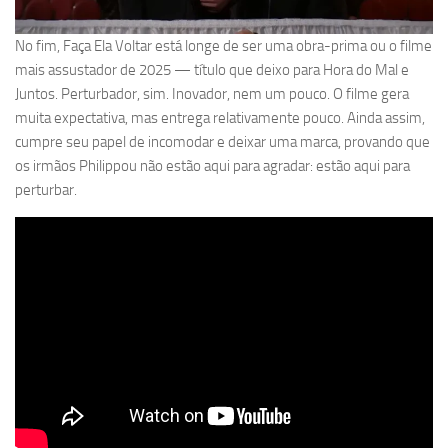
No fim, Faça Ela Voltar está longe de ser uma obra-prima ou o filme
mais assustador de 2025 — título que deixo para Hora do Mal e
Juntos. Perturbador, sim. Inovador, nem um pouco. O filme gera
muita expectativa, mas entrega relativamente pouco. Ainda assim,
cumpre seu papel de incomodar e deixar uma marca, provando que
os irmãos Philippou não estão aqui para agradar: estão aqui para
perturbar.