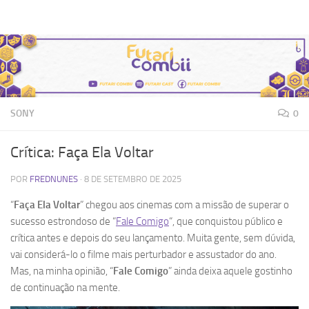
Futari Combii
Skip to content
SONY
0
Crítica: Faça Ela Voltar
POR
FREDNUNES
·
8 DE SETEMBRO DE 2025
“
Faça Ela Voltar
” chegou aos cinemas com a missão de superar o
sucesso estrondoso de “
Fale Comigo
“, que conquistou público e
crítica antes e depois do seu lançamento. Muita gente, sem dúvida,
vai considerá-lo o filme mais perturbador e assustador do ano.
Mas, na minha opinião, “
Fale Comigo
” ainda deixa aquele gostinho
de continuação na mente.