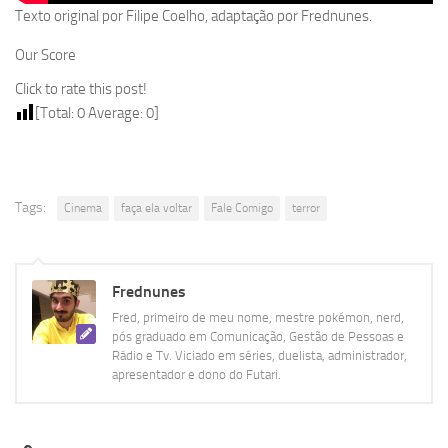
Texto original por Filipe Coelho, adaptação por Frednunes.
Our Score
Click to rate this post!
[Total:
0
Average:
0
]
Tags:
Cinema
faça ela voltar
Fale Comigo
terror
Frednunes
Fred, primeiro de meu nome, mestre pokémon, nerd,
pós graduado em Comunicação, Gestão de Pessoas e
Rádio e Tv. Viciado em séries, duelista, administrador,
apresentador e dono do Futari.