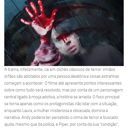
A trama, infelizmente, cai em clichês clássicos de terror: irmãos
órfãos são adotados por uma pessoa aleatória e coisas estranhas
começam a acontecer. O filme até apresenta pontos interessantes
sobre como tudo será resolvido, mas por conta de um personagem
central ligado à moça adotiva, a história se arrasta. O foco principal
se torna apenas como os protagonistas irão lidar com a situação,
enquanto Laura, a mulher misteriosa e obcecada, domina a
narrativa. Andy poderia ter percebido o clima de terror e buscado
ajuda, mesmo que da polícia, e Piper, por conta da sua “condição”,