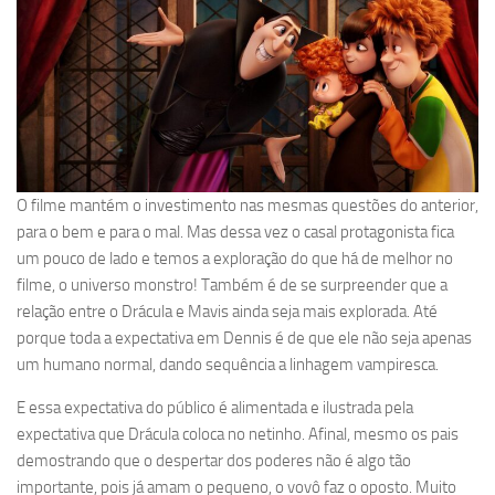
O filme mantém o investimento nas mesmas questões do anterior,
para o bem e para o mal. Mas dessa vez o casal protagonista fica
um pouco de lado e temos a exploração do que há de melhor no
filme, o universo monstro! Também é de se surpreender que a
relação entre o Drácula e Mavis ainda seja mais explorada. Até
porque toda a expectativa em Dennis é de que ele não seja apenas
um humano normal, dando sequência a linhagem vampiresca.
E essa expectativa do público é alimentada e ilustrada pela
expectativa que Drácula coloca no netinho. Afinal, mesmo os pais
demostrando que o despertar dos poderes não é algo tão
importante, pois já amam o pequeno, o vovô faz o oposto. Muito