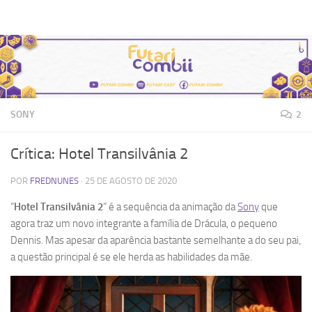
Futari Combii
Skip to content
SONY
2
Crítica: Hotel Transilvânia 2
POR
FREDNUNES
·
25 DE AGOSTO DE 2020
“
Hotel Transilvânia 2
” é a sequência da animação da
Sony
que
agora traz um novo integrante a família de Drácula, o pequeno
Dennis. Mas apesar da aparência bastante semelhante a do seu pai,
a questão principal é se ele herda as habilidades da mãe.