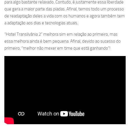
para algo bastante relaxado. Contudo, é justamente essa liberdade
que gera a maior parte das piadas. Afinal, temos todo um processo
de readaptação deles a vida com os humanos e agora também tem
a adaptação aos dias e tecnologias atuais.
“Hotel Transilvânia 2” melhora sim em relação ao primeiro, mas
essa melhora ainda é bem pequena. Afinal, devido ao sucesso do
primeiro, “melhor não mexer em time que está ganhando”!