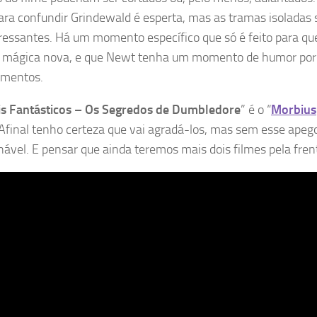
ara confundir Grindewald é esperta, mas as tramas isoladas 
ressantes. Há um momento específico que só é feito para 
a mágica nova, e que Newt tenha um momento de humor por
imentos.
s Fantásticos – Os Segredos de Dumbledore
” é o “
Morbius
 Afinal tenho certeza que vai agradá-los, mas sem esse apeg
nável. E pensar que ainda teremos mais dois filmes pela fren