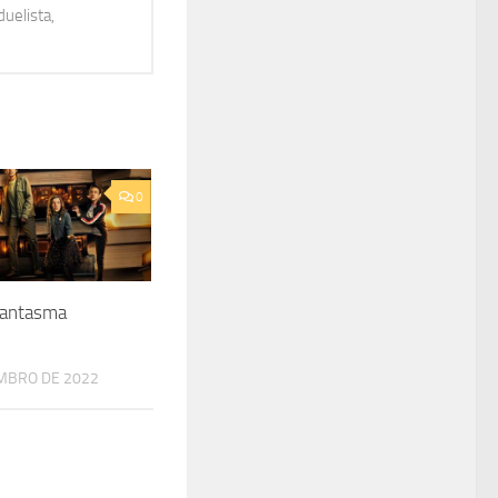
uelista,
0
 Fantasma
MBRO DE 2022