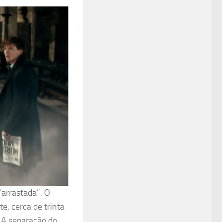
“arrastada”. O
, cerca de trinta
 A separação do