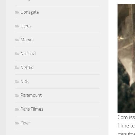
Lionsgate
Livros
Marvel
Nacional
Netflix
Nick
Paramount
Paris Filmes
Com iss
Pixar
filme t
minutos