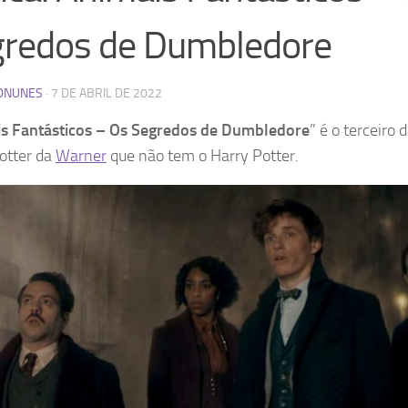
redos de Dumbledore
DNUNES
·
7 DE ABRIL DE 2022
s Fantásticos – Os Segredos de Dumbledore
” é o terceiro 
otter da
Warner
que não tem o Harry Potter.