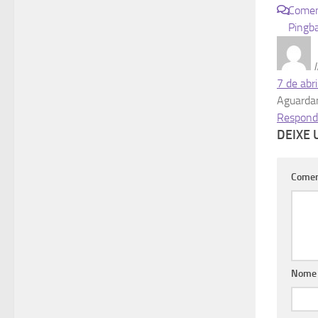
Comen
Pingb
I
7 de abr
Aguardan
Respond
DEIXE
Comen
Nome