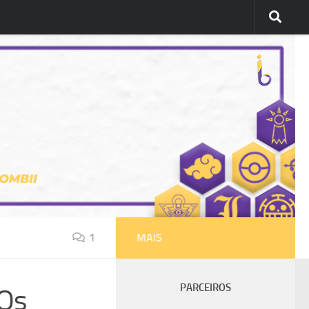
1
MAIS
PARCEIROS
 Os