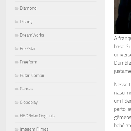
Diamond
Disney
DreamWorks
A franq
base é 
Fox/Star
univers
Freeform
Dumbled
justame
Futari Combii
Nesse t
Games
nascime
um líde
Globoplay
parto, 
HBO/Max Originals
gêmeos 
bebê até
Imagem Filmes