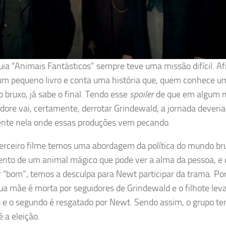
uia “Animais Fantásticos” sempre teve uma missão difícil. Afi
um pequeno livro e conta uma história que, quem conhece u
o bruxo, já sabe o final. Tendo esse
spoiler
de que em algum
ore vai, certamente, derrotar Grindewald, a jornada deveria 
nte nela onde essas produções vem pecando.
erceiro filme temos uma abordagem da política do mundo br
nto de um animal mágico que pode ver a alma da pessoa, e 
r “bom”, temos a desculpa para Newt participar da trama. Po
sua mãe é morta por seguidores de Grindewald e o filhote le
e o segundo é resgatado por Newt. Sendo assim, o grupo te
 a eleição.