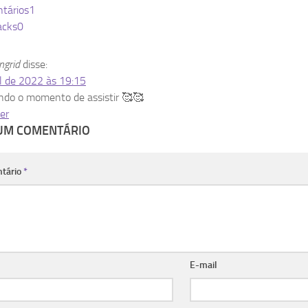
tários
1
acks
0
ngrid
disse:
il de 2022 às 19:15
do o momento de assistir 🥰🥰
er
 UM COMENTÁRIO
tário
*
E-mail