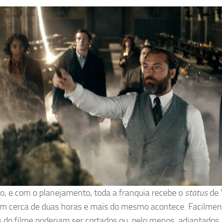
o, e com o planejamento, toda a franquia recebe o
status
de 
em cerca de duas horas e mais do mesmo acontece. Facilmente
 do filme poderiam ser cortados ou, pelo menos, adiantados.