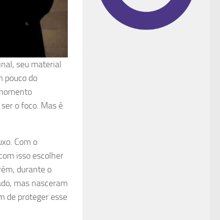
nal, seu material
m pouco do
 momento
ser o foco. Mas é
uxo. Com o
com isso escolher
rém, durante o
vado, mas nasceram
m de proteger esse