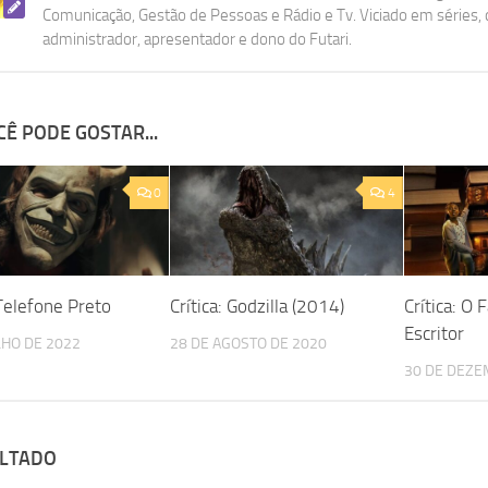
Comunicação, Gestão de Pessoas e Rádio e Tv. Viciado em séries, d
administrador, apresentador e dono do Futari.
Ê PODE GOSTAR...
0
4
 Telefone Preto
Crítica: Godzilla (2014)
Crítica: O
Escritor
LHO DE 2022
28 DE AGOSTO DE 2020
30 DE DEZE
ULTADO