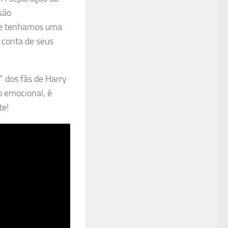
são
que tenhamos uma
 conta de seus
” dos fãs de Harry
o emocional, é
te!