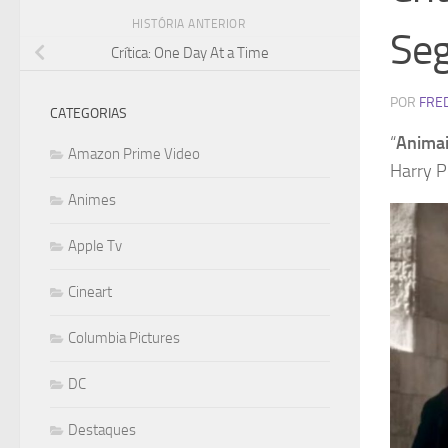
HISTÓRIA ANTERIOR
Seg
Crítica: One Day At a Time
POR
FRE
CATEGORIAS
“
Animai
Amazon Prime Video
Harry P
Animes
Apple Tv
Cineart
Columbia Pictures
DC
Destaques