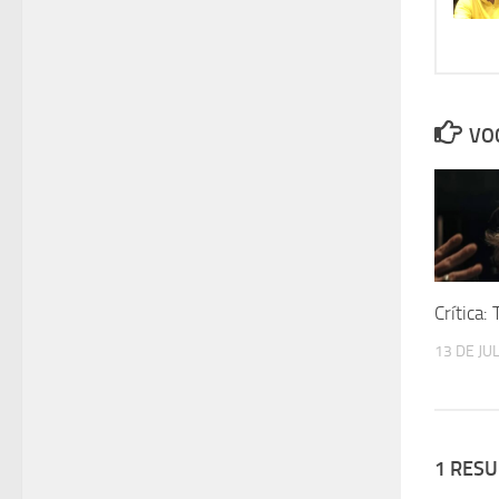
VOC
Crítica:
13 DE JU
1 RES