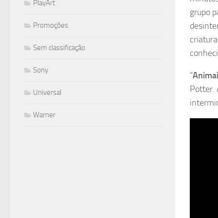
PlayArt
grupo p
desinte
Promoções
criatur
Sem classificação
conhec
Sony
“
Animai
Potter.
Universal
intermi
Warner