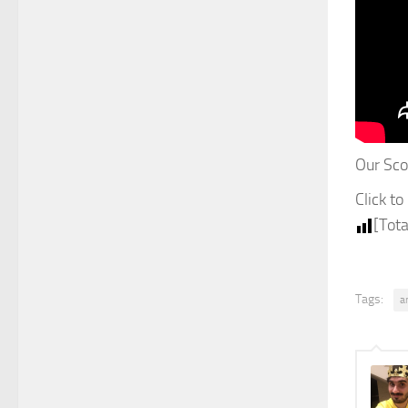
Our Sco
Click to
[Tota
Tags:
a