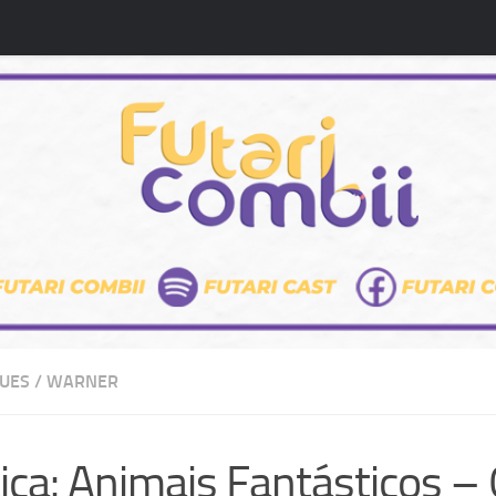
UES
/
WARNER
tica: Animais Fantásticos –