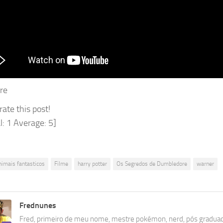
re
 rate this post!
l:
1
Average:
5
]
nimais fantasticos
Filme
harry potter
Os Segredos de Dumbledore
warner
Frednunes
Fred, primeiro de meu nome, mestre pokémon, nerd, pós gradu