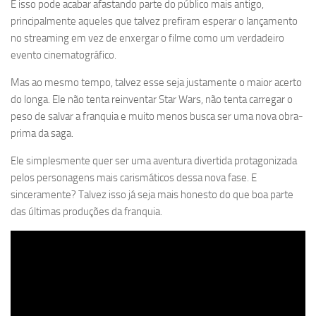
E isso pode acabar afastando parte do público mais antigo,
principalmente aqueles que talvez prefiram esperar o lançamento
no streaming em vez de enxergar o filme como um verdadeiro
evento cinematográfico.
Mas ao mesmo tempo, talvez esse seja justamente o maior acerto
do longa. Ele não tenta reinventar Star Wars, não tenta carregar o
peso de salvar a franquia e muito menos busca ser uma nova obra-
prima da saga.
Ele simplesmente quer ser uma aventura divertida protagonizada
pelos personagens mais carismáticos dessa nova fase. E
sinceramente? Talvez isso já seja mais honesto do que boa parte
das últimas produções da franquia.