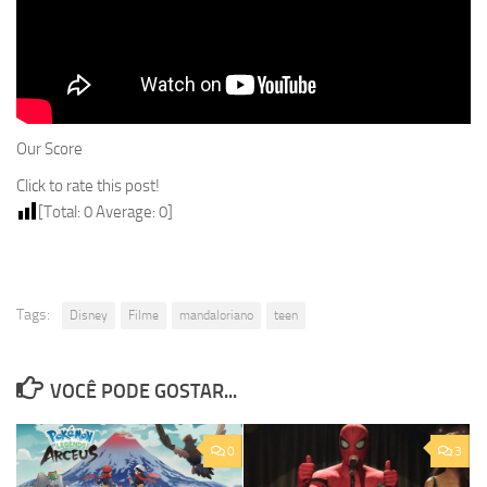
Our Score
Click to rate this post!
[Total:
0
Average:
0
]
Tags:
Disney
Filme
mandaloriano
teen
VOCÊ PODE GOSTAR...
0
3